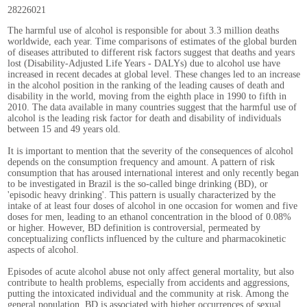
28226021
The harmful use of alcohol is responsible for about 3.3 million deaths
worldwide, each year. Time comparisons of estimates of the global burden
of diseases attributed to different risk factors suggest that deaths and years
lost (Disability-Adjusted Life Years - DALYs) due to alcohol use have
increased in recent decades at global level. These changes led to an increase
in the alcohol position in the ranking of the leading causes of death and
disability in the world, moving from the eighth place in 1990 to fifth in
2010. The data available in many countries suggest that the harmful use of
alcohol is the leading risk factor for death and disability of individuals
between 15 and 49 years old.
It is important to mention that the severity of the consequences of alcohol
depends on the consumption frequency and amount. A pattern of risk
consumption that has aroused international interest and only recently began
to be investigated in Brazil is the so-called binge drinking (BD), or
'episodic heavy drinking'. This pattern is usually characterized by the
intake of at least four doses of alcohol in one occasion for women and five
doses for men, leading to an ethanol concentration in the blood of 0.08%
or higher. However, BD definition is controversial, permeated by
conceptualizing conflicts influenced by the culture and pharmacokinetic
aspects of alcohol.
Episodes of acute alcohol abuse not only affect general mortality, but also
contribute to health problems, especially from accidents and aggressions,
putting the intoxicated individual and the community at risk. Among the
general population, BD is associated with higher occurrences of sexual