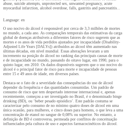
abuse, suicide attempts, unprotected sex, unwanted pregnancy, acute
myocardial infarction, alcohol overdose, falls, gastritis and pancreatitis...
Language: en
O uso nocivo do álcool é responsável por cerca de 3,3 milhões de mortes
no mundo, a cada ano. As comparações temporais das estimativas da carga
global de doenças atribuíveis a diferentes fatores de risco sugerem que as
mortes e os anos de vida perdidos ajustados por incapacidade (Disability-
Adjusted Life Years [DALYs]) atribuídos ao álcool têm aumentado nas
últimas décadas, em nível mundial. Essas alterações levaram a um
incremento na posição do álcool no ranking das principais causas de morte
e de incapacidade no mundo, passando do oitavo lugar, em 1990, para o
quinto lugar, em 2010. Os dados disponíveis sugerem que o uso nocivo do
álcool é o principal fator de risco para morte e incapacidade de pessoas
entre 15 e 49 anos de idade, em diversos países.
Destaca-se o fato de a severidade das consequências do uso de álcool
depender da frequência e das quantidades consumidas. Um padrão de
consumo de risco que tem despertado interesse internacional e, apenas
recentemente, começou a ser investigado no Brasil, é o denominado binge
drinking (BD), ou ‘beber pesado episódico’. Este padrão costuma se
caracterizar pelo consumo de no mínimo quatro doses de álcool em uma
única ocasião, para mulheres, e cinco doses para homens, o que leva a uma
concentração de etanol no sangue de 0,08% ou superior. No entanto, a
definição de BD é controversa, permeada por conflitos de conceituação
influenciados pela cultura de uso e aspectos farmacocinéticos do álcool.