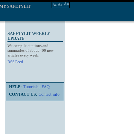
Aa
Aa
Aa
MY SAFETYLIT
SAFETYLIT WEEKLY
UPDATE
We compile citations and
summaries of about 400 new
articles every week.
RSS Feed
HELP:
Tutorials
|
FAQ
CONTACT US:
Contact info