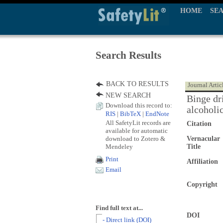
HOME
SE
Search Results
BACK TO RESULTS
Journal Artic
NEW SEARCH
Binge dr
Download this record to:
alcoholi
RIS
|
BibTeX
|
EndNote
All SafetyLit records are
Citation
available for automatic
download to Zotero &
Vernacular
Mendeley
Title
Print
Affiliation
Email
Copyright
Find full text at...
DOI
- Direct link (DOI)