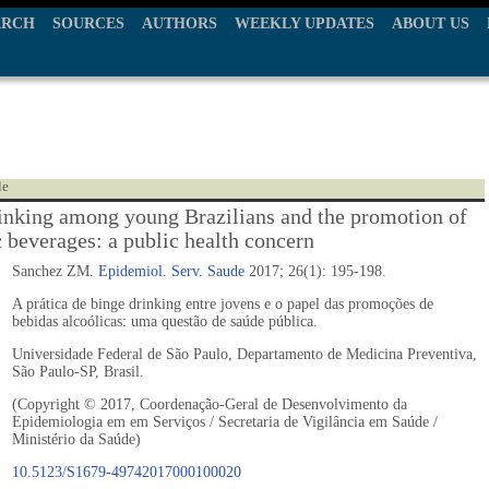
ARCH
SOURCES
AUTHORS
WEEKLY UPDATES
ABOUT US
le
inking among young Brazilians and the promotion of
c beverages: a public health concern
Sanchez ZM.
Epidemiol. Serv. Saude
2017; 26(1): 195-198.
A prática de binge drinking entre jovens e o papel das promoções de
bebidas alcoólicas: uma questão de saúde pública.
Universidade Federal de São Paulo, Departamento de Medicina Preventiva,
São Paulo-SP, Brasil.
(Copyright © 2017, Coordenação-Geral de Desenvolvimento da
Epidemiologia em em Serviços / Secretaria de Vigilância em Saúde /
Ministério da Saúde)
10.5123/S1679-49742017000100020