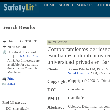
HOME
SEARCH
SOURCES
AUTHO
Search Results
BACK TO RESULTS
Journal Article
NEW SEARCH
Comportamientos de riesgo 
Download this record to:
estudiantes colombianos re
RIS
|
BibTeX
|
EndNote
All SafetyLit records are
universidad privada en Bar
available for automatic
download to Zotero &
Citation
Alonso Palacio LM, Pérez M,
Mendeley
Salud Uninorte
2008; 24(2): 
Print
Copyright
(Copyright © 2008, La Divisi
Email
DOI
unavailable
PMID
unavailable
Find full text at...
Abstract
Objetivo: Determinar los comp
DOI: unavailable