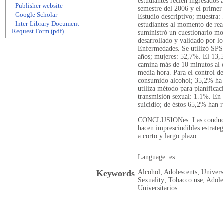
estudiantes recién ingresados 
- Publisher website
semestre del 2006 y el primer
- Google Scholar
Estudio descriptivo; muestra: 
- Inter-Library Document
estudiantes al momento de real
Request Form (pdf)
suministró un cuestionario mo
desarrollado y validado por l
Enfermedades. Se utilizó SPS
años; mujeres: 52,7%. El 13,
camina más de 10 minutos al d
media hora. Para el control d
consumido alcohol; 35,2% ha 
utiliza método para planifica
transmisión sexual: 1.1%. En 
suicidio; de éstos 65,2% han r
CONCLUSIONes: Las conductas
hacen imprescindibles estrateg
a corto y largo plazo...
Language: es
Keywords
Alcohol; Adolescents; Univer
Sexuality; Tobacco use; Adol
Universitarios