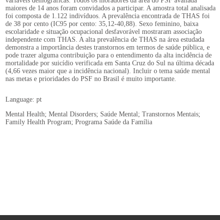
variáveis demográficas. Todos os moradores da área do PSF avaliada
maiores de 14 anos foram convidados a participar. A amostra total analisada
foi composta de 1.122 indivíduos. A prevalência encontrada de THAS foi
de 38 por cento (IC95 por cento: 35,12-40,88). Sexo feminino, baixa
escolaridade e situação ocupacional desfavorável mostraram associação
independente com THAS. A alta prevalência de THAS na área estudada
demonstra a importância destes transtornos em termos de saúde pública, e
pode trazer alguma contribuição para o entendimento da alta incidência de
mortalidade por suicídio verificada em Santa Cruz do Sul na última década
(4,66 vezes maior que a incidência nacional). Incluir o tema saúde mental
nas metas e prioridades do PSF no Brasil é muito importante.
Language: pt
Mental Health; Mental Disorders; Saúde Mental; Transtornos Mentais;
Family Health Program; Programa Saúde da Família