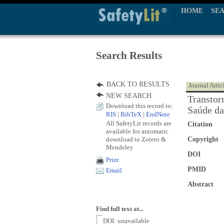
HOME
SE
Search Results
BACK TO RESULTS
Journal Artic
NEW SEARCH
Transtor
Download this record to:
Saúde da
RIS
|
BibTeX
|
EndNote
All SafetyLit records are
Citation
available for automatic
download to Zotero &
Copyright
Mendeley
DOI
Print
PMID
Email
Abstract
Find full text at...
DOI: unavailable