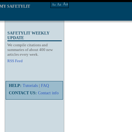
Aa
Aa
Aa
MY SAFETYLIT
SAFETYLIT WEEKLY
UPDATE
We compile citations and
summaries of about 400 new
articles every week.
RSS Feed
HELP:
Tutorials
|
FAQ
CONTACT US:
Contact info