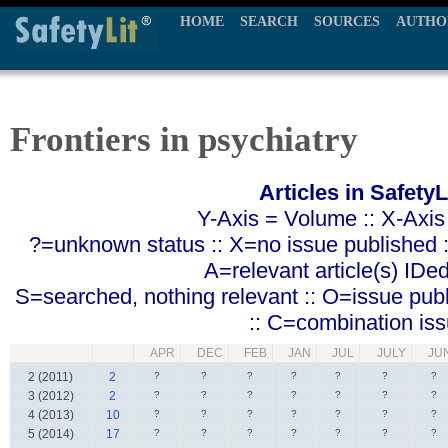
HOME
SEARCH
SOURCES
AUTHO
Frontiers in psychiatry
Articles in SafetyL
Y-Axis = Volume :: X-Axis
?=unknown status :: X=no issue published ::
A=relevant article(s) IDe
S=searched, nothing relevant :: O=issue pub
:: C=combination is
APR
DEC
FEB
JAN
JUL
JULY
JU
2 (2011)
2
?
?
?
?
?
?
?
3 (2012)
2
?
?
?
?
?
?
?
4 (2013)
10
?
?
?
?
?
?
?
5 (2014)
17
?
?
?
?
?
?
?