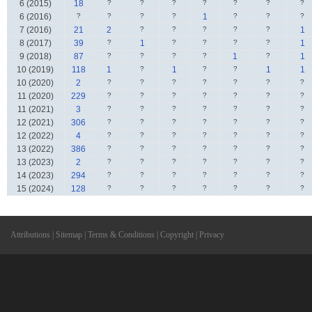
6 (2015)
18
?
?
?
?
?
?
?
6 (2016)
?
?
?
?
1
?
?
?
7 (2016)
21
2
?
?
?
?
?
1
8 (2017)
39
?
1
?
?
?
?
1
9 (2018)
87
?
?
?
?
1
?
1
10 (2019)
118
1
?
1
?
?
1
1
10 (2020)
2
?
?
?
?
?
?
?
11 (2020)
229
?
?
?
?
?
?
?
11 (2021)
3
?
?
?
?
?
?
?
12 (2021)
306
?
?
?
?
?
?
?
12 (2022)
4
?
?
?
?
?
?
?
13 (2022)
386
?
?
?
?
?
?
?
13 (2023)
2
?
?
?
?
?
?
?
14 (2023)
294
?
?
?
?
?
?
?
15 (2024)
128
?
?
?
?
?
?
?
Attributions
|
Sitemap
|
Terms & Conditions
|
Copyright
|
Privacy